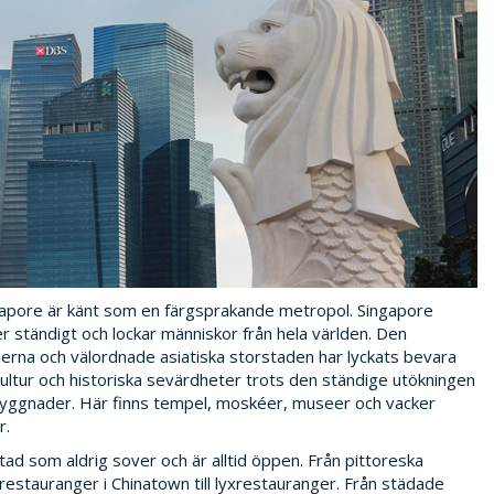
apore är känt som en färgsprakande metropol. Singapore
r ständigt och lockar människor från hela världen. Den
rna och välordnade asiatiska storstaden har lyckats bevara
kultur och historiska sevärdheter trots den ständige utökningen
yggnader. Här finns tempel, moskéer, museer och vacker
r.
tad som aldrig sover och är alltid öppen. Från pittoreska
estauranger i Chinatown till lyxrestauranger. Från städade