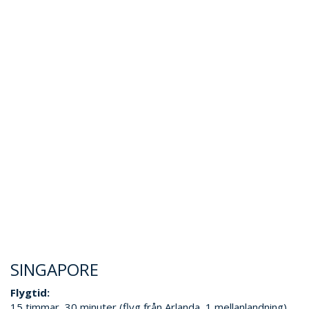
SINGAPORE
Flygtid:
15 timmar, 30 minuter (flyg från Arlanda, 1 mellanlandning)