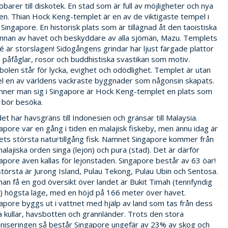
obarer till diskotek. En stad som är full av möjligheter och nya
n. Thian Hock Keng-templet är en av de viktigaste tempel i
 Singapore. En historisk plats som är tillägnad åt den taoistiska
nnan av havet och beskyddare av alla sjömän, Mazu. Templets
é är storslagen! Sidogångens grindar har ljust färgade plattor
påfåglar, rosor och buddhistiska svastikan som motiv.
olen står för lycka, evighet och odödlighet. Templet är utan
el en av världens vackraste byggnader som någonsin skapats.
nner man sig i Singapore är Hock Keng-templet en plats som
 bör besöka.
et har havsgräns till Indonesien och gränsar till Malaysia.
apore var en gång i tiden en malajisk fiskeby, men ännu idag är
ets största naturtillgång fisk. Namnet Singapore kommer från
alajiska orden singa (lejon) och pura (stad). Det är därför
apore även kallas för lejonstaden. Singapore består av 63 öar!
törsta är Jurong Island, Pulau Tekong, Pulau Ubin och Sentosa.
 man få en god översikt över landet är Bukit Timah (tennfyndig
e) högsta läge, med en höjd på 166 meter över havet.
apore byggs ut i vattnet med hjälp av land som tas från dess
 kullar, havsbotten och grannländer. Trots den stora
niseringen så består Singapore ungefär av 23% av skog och