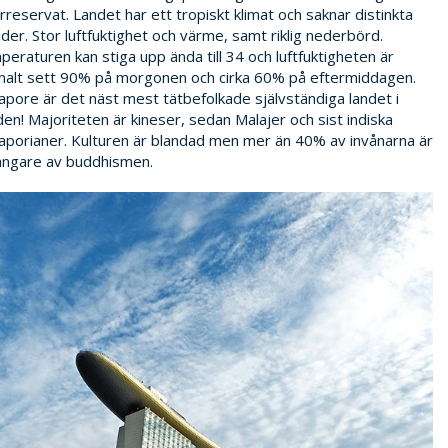
rreservat. Landet har ett tropiskt klimat och saknar distinkta
ider. Stor luftfuktighet och värme, samt riklig nederbörd.
eraturen kan stiga upp ända till 34 och luftfuktigheten är
alt sett 90% på morgonen och cirka 60% på eftermiddagen.
apore är det näst mest tätbefolkade självständiga landet i
den! Majoriteten är kineser, sedan Malajer och sist indiska
aporianer. Kulturen är blandad men mer än 40% av invånarna är
ängare av buddhismen.