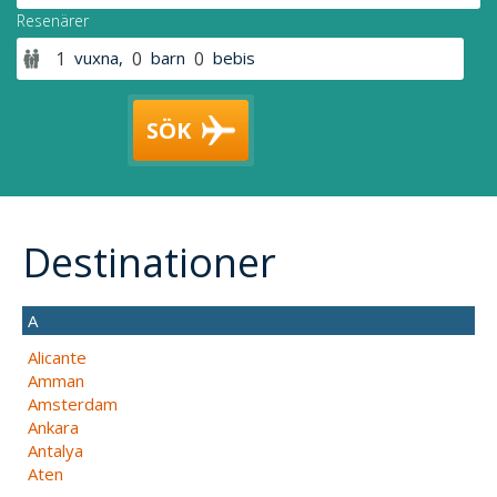
Resenärer
vuxna
,
barn
bebis
SÖK
Destinationer
A
Alicante
Amman
Amsterdam
Ankara
Antalya
Aten