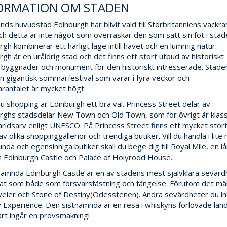
ORMATION OM STADEN
ands huvudstad Edinburgh har blivit vald till Storbritanniens vackra
ch detta är inte något som överraskar den som satt sin fot i stad
rgh kombinerar ett härligt läge intill havet och en lummig natur.
rgh är en uråldrig stad och det finns ett stort utbud av historiskt
a byggnader och monument för den historiskt intresserade. Stade
n gigantisk sommarfestival som varar i fyra veckor och
rantalet är mycket högt.
 du shopping är Edinburgh ett bra val. Princess Street delar av
rghs stadsdelar New Town och Old Town, som för övrigt är klas
rldsarv enligt UNESCO. På Princess Street finns ett mycket stor
v olika shoppinggallerior och trendiga butiker. Vill du handla i lite
unda och egensinniga butiker skall du bege dig till Royal Mile, en 
n Edinburgh Castle och Palace of Holyrood House.
ämnda Edinburgh Castle är en av stadens mest självklara sevärdh
at som både som försvarsfästning och fängelse. Förutom det mäkt
veler och Stone of Destiny(Ödesstenen). Andra sevärdheter du in
 Experience. Den sistnämnda är en resa i whiskyns förlovade land 
lart ingår en provsmakning!