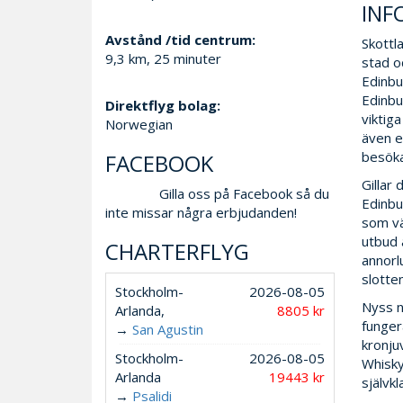
INF
Avstånd /tid centrum:
Skottl
9,3 km, 25 minuter
stad o
Edinbu
Edinbu
Direktflyg bolag:
viktig
Norwegian
även e
besöka
FACEBOOK
Gillar
Gilla oss på Facebook så du
Edinbu
inte missar några erbjudanden!
som vä
utbud a
CHARTERFLYG
annorl
slotte
Stockholm-
2026-08-05
Nyss n
Arlanda,
8805 kr
funger
→
San Agustin
kronju
Stockholm-
2026-08-05
Whisky
Arlanda
19443 kr
självk
→
Psalidi