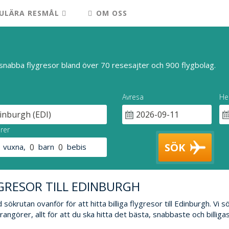
ULÄRA RESMÅL
OM OSS
snabba flygresor bland över 70 resesajter och 900 flygbolag.
Avresa
He
rer
SÖK
vuxna
,
barn
bebis
GRESOR TILL EDINBURGH
sökrutan ovanför för att hitta billiga flygresor till Edinburgh. Vi 
rangörer, allt för att du ska hitta det bästa, snabbaste och billigas