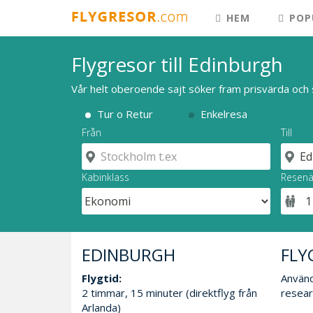
HEM
POP
Flygresor till Edinburgh
Vår helt oberoende sajt söker fram prisvärda och 
Tur o Retur
Enkelresa
Från
Till
Kabinklass
Resenä
EDINBURGH
FLY
Flygtid:
Använd 
2 timmar, 15 minuter (direktflyg från
resear
Arlanda)