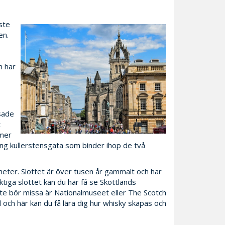
ste
en.
n har
sade
t
 mer
lång kullerstensgata som binder ihop de två
eter. Slottet är över tusen år gammalt och har
iga slottet kan du här få se Skottlands
te bör missa är Nationalmuseet eller The Scotch
och här kan du få lära dig hur whisky skapas och