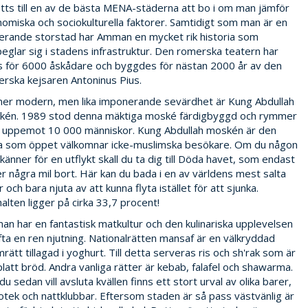
tts till en av de bästa MENA-städerna att bo i om man jämför
omiska och sociokulturella faktorer. Samtidigt som man är en
erande storstad har Amman en mycket rik historia som
eglar sig i stadens infrastruktur. Den romerska teatern har
s för 6000 åskådare och byggdes för nästan 2000 år av den
rska kejsaren Antoninus Pius.
er modern, men lika imponerande sevärdhet är Kung Abdullah
kén. 1989 stod denna mäktiga moské färdigbyggd och rymmer
 uppemot 10 000 människor. Kung Abdullah moskén är den
a som öppet välkomnar icke-muslimska besökare. Om du någon
känner för en utflykt skall du ta dig till Döda havet, som endast
er några mil bort. Här kan du bada i en av världens mest salta
r och bara njuta av att kunna flyta istället för att sjunka.
halten ligger på cirka 33,7 procent!
n har en fantastisk matkultur och den kulinariska upplevelsen
fta en ren njutning. Nationalrätten mansaf är en välkryddad
rätt tillagad i yoghurt. Till detta serveras ris och sh'rak som är
platt bröd. Andra vanliga rätter är kebab, falafel och shawarma.
du sedan vill avsluta kvällen finns ett stort urval av olika barer,
otek och nattklubbar. Eftersom staden är så pass västvänlig är