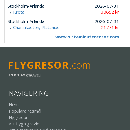
Stockholm-Arlanda
2026-07-31
→
Kreta
30652 kr
Stockholm-Arlanda
2026-07-31
→
Chaniakusten, Platanias
21771 kr
www.sistaminutenresor.com
EN DEL AV
NAVIGERING
Hem
Populära resmål
Flygresor
Att flyga gravid