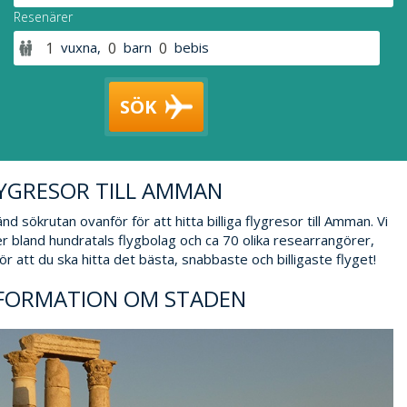
Resenärer
vuxna
,
barn
bebis
SÖK
YGRESOR TILL AMMAN
nd sökrutan ovanför för att hitta billiga flygresor till Amman. Vi
r bland hundratals flygbolag och ca 70 olika researrangörer,
 för att du ska hitta det bästa, snabbaste och billigaste flyget!
FORMATION OM STADEN