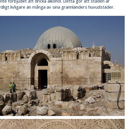
inte förbjudet att dricka alkohol. Detta gör att staden är
dligt livligare än många av sina grannländers huvudstäder.