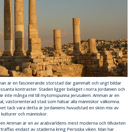
n är en fascinerande storstad där gammalt och ungt bildar
essanta kontraster. Staden ligger beläget i norra Jordanien och
är inte många mil till mytomspunna Jerusalem. Amman är en
ral, västorienterad stad som hälsar alla människor välkomna.
et tack vara detta är Jordaniens huvudstad en skön mix av
a kulturer och människor.
en Amman är en av arabvärldens mest moderna och tillväxten
träffas endast av städerna kring Persiska viken. Man har