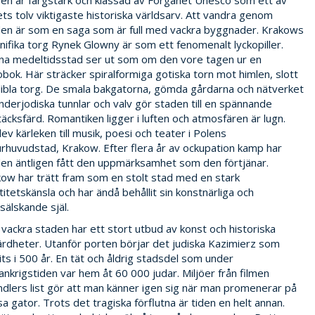
en är färgstark och klassad av Forganet Unesco som ett av
ets tolv viktigaste historiska världsarv. Att vandra genom
en är som en saga som är full med vackra byggnader. Krakows
ifika torg Rynek Glowny är som ett fenomenalt lyckopiller.
a medeltidsstad ser ut som om den vore tagen ur en
bok. Här sträcker spiralformiga gotiska torn mot himlen, slott
libla torg. De smala bakgatorna, gömda gårdarna och nätverket
nderjodiska tunnlar och valv gör staden till en spännande
äcksfärd. Romantiken ligger i luften och atmosfären är lugn.
ev kärleken till musik, poesi och teater i Polens
urhuvudstad, Krakow. Efter flera år av ockupation kamp har
en äntligen fått den uppmärksamhet som den förtjänar.
ow har trätt fram som en stolt stad med en stark
titetskänsla och har ändå behållit sin konstnärliga och
sälskande själ.
vackra staden har ett stort utbud av konst och historiska
rdheter. Utanför porten börjar det judiska Kazimierz som
its i 500 år. En tät och åldrig stadsdel som under
ankrigstiden var hem åt 60 000 judar. Miljöer från filmen
ndlers list gör att man känner igen sig när man promenerar på
a gator. Trots det tragiska förflutna är tiden en helt annan.