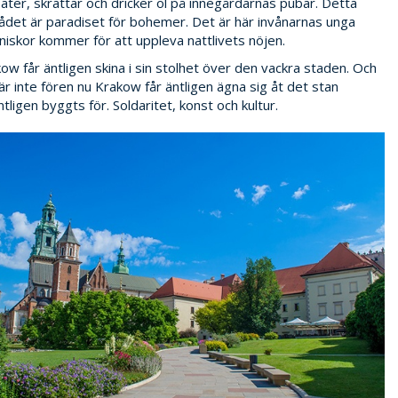
 äter, skrattar och dricker öl på innegårdarnas pubar. Detta
det är paradiset för bohemer. Det är här invånarnas unga
iskor kommer för att uppleva nattlivets nöjen.
ow får äntligen skina i sin stolhet över den vackra staden. Och
är inte fören nu Krakow får äntligen ägna sig åt det stan
tligen byggts för. Soldaritet, konst och kultur.