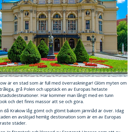
ow är en stad som är full med överraskningar! Glöm myten om
tråkiga, grå Polen och upptäck en av Europas hetaste
stadsdestinationer. Här kommer man långt med en tunn
bok och det finns massor att se och göra.
n då Krakow låg gömt och glömt bakom järnriåd är över. Idag
taden en avslöjad hemlig destionation som är en av Europas
raste städer.